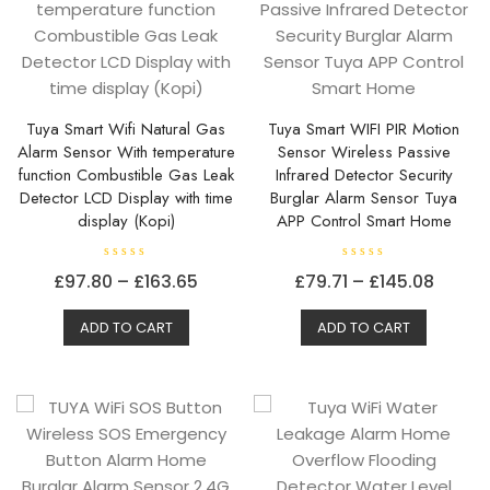
kan
velges
på
produkt
Tuya Smart Wifi Natural Gas
Tuya Smart WIFI PIR Motion
Alarm Sensor With temperature
Sensor Wireless Passive
function Combustible Gas Leak
Infrared Detector Security
Detector LCD Display with time
Burglar Alarm Sensor Tuya
display (Kopi)
APP Control Smart Home
V
V
Prisområde:
Priso
£
97.80
–
£
163.65
£
79.71
–
£
145.08
u
u
r
r
Dette
£97.80
Dette
£79.71
d
d
e
e
ADD TO CART
ADD TO CART
produktet
produkt
til
til
r
r
t
t
har
har
£163.65
£145.0
0
0
a
a
flere
flere
v
v
5
5
varianter.
variante
Alternativene
Alterna
kan
kan