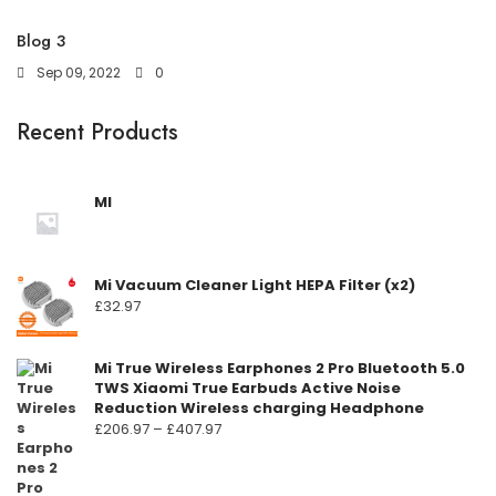
Blog 3
Sep 09, 2022
0
Recent Products
MI
Mi Vacuum Cleaner Light HEPA Filter (x2)
£
32.97
Mi True Wireless Earphones 2 Pro Bluetooth 5.0
TWS Xiaomi True Earbuds Active Noise
Reduction Wireless charging Headphone
Prisområde:
£
206.97
–
£
407.97
£206.97
til
£407.97