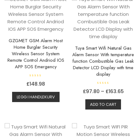
GZGMET GSM Alarm Host
Home Burglar Security
Tuya Smart Wifi Natural Gas
Wireless Sensor System
Alarm Sensor With temperature
Remote Control Andriod IOS
function Combustible Gas Leak
APP SOS Emergency
Detector LCD Display with time
display
V
£
148.98
u
r
V
Priso
£
97.80
–
£
163.65
d
u
e
r
LEGG I HANDLEKURV
Dette
£97.8
r
d
t
e
ADD TO CART
produkt
til
0
r
a
t
har
£163.
v
0
5
a
flere
v
5
variante
Alterna