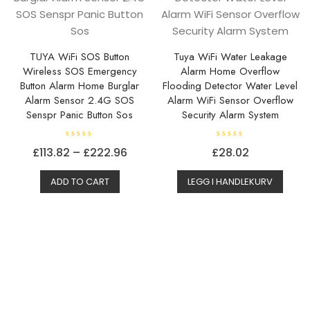
velges
velges
på
på
produktsiden
produkt
TUYA WiFi SOS Button
Tuya WiFi Water Leakage
Wireless SOS Emergency
Alarm Home Overflow
Button Alarm Home Burglar
Flooding Detector Water Level
Alarm Sensor 2.4G SOS
Alarm WiFi Sensor Overflow
Senspr Panic Button Sos
Security Alarm System
V
V
Prisområde:
£
113.82
–
£
222.96
£
28.02
u
u
r
r
Dette
£113.82
d
d
e
e
ADD TO CART
LEGG I HANDLEKURV
produktet
til
r
r
t
t
har
£222.96
0
0
a
a
flere
v
v
5
5
varianter.
Alternativene
kan
velges
på