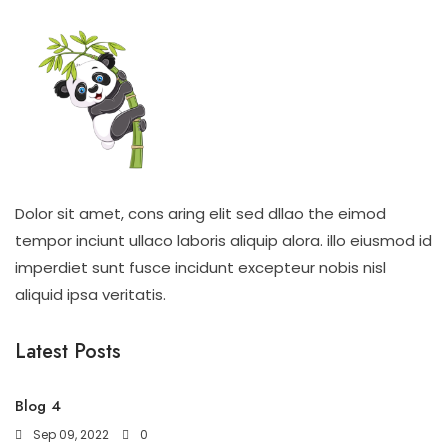
produktsiden
Dolor sit amet, cons aring elit sed dllao the eimod
tempor inciunt ullaco laboris aliquip alora. illo eiusmod id
imperdiet sunt fusce incidunt excepteur nobis nisl
aliquid ipsa veritatis.
Latest Posts
Blog 4
Sep 09, 2022
0