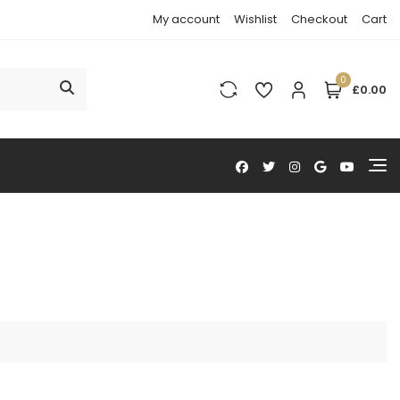
My account
Wishlist
Checkout
Cart
0
£0.00