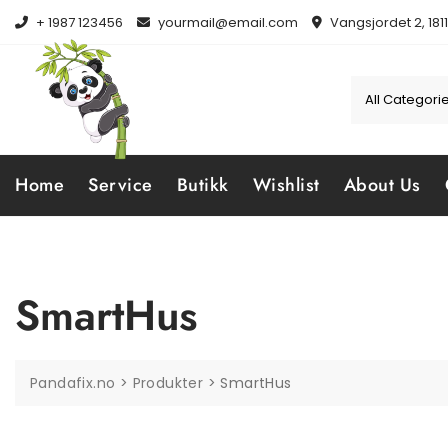
Skip
+ 1987 123456
yourmail@email.com
Vangsjordet 2, 181
to
content
Home
Service
Butikk
Wishlist
About Us
SmartHus
Pandafix.no
>
Produkter
>
SmartHus