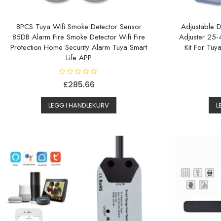
8PCS Tuya Wifi Smoke Detector Sensor
Adjustable 
85DB Alarm Fire Smoke Detector Wifi Fire
Adjuster 25-
Protection Home Security Alarm Tuya Smart
Kit For Tu
Life APP
V
£
285.66
u
r
d
e
LEGG I HANDLEKURV
L
r
t
0
a
v
5