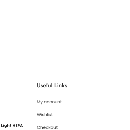
varianter.
Alternativene
kan
velges
på
produktsiden
Useful Links
My account
Wishlist
 Light HEPA
Checkout