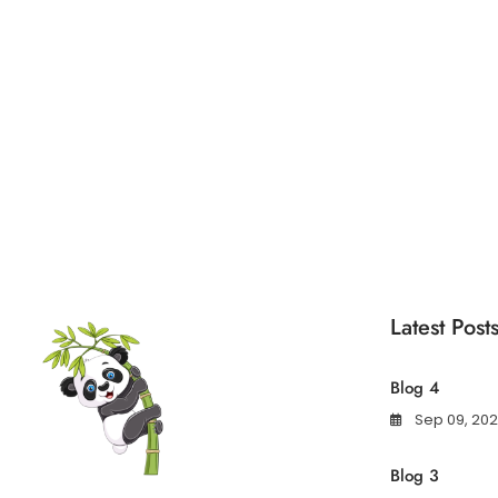
5
varianter.
Alternativene
kan
velges
på
produktsiden
Latest Post
Blog 4
Sep 09, 20
Blog 3