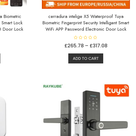
a Biometric
cerradura intelige X5 Waterproof Tuya
nt Smart Lock
Biometric Fingerprint Security Intelligent Smart
D Door Lock
WiFi APP Password Electronic Door Lock
V
Prisområde
£
265.78
–
£
317.08
u
r
Dette
Dette
£265.78
d
e
ADD TO CART
produktet
produktet
til
r
t
har
har
£317.08
0
a
flere
flere
v
5
varianter.
varianter.
Alternativene
Alternativene
kan
kan
velges
velges
på
på
produktsiden
produktsiden