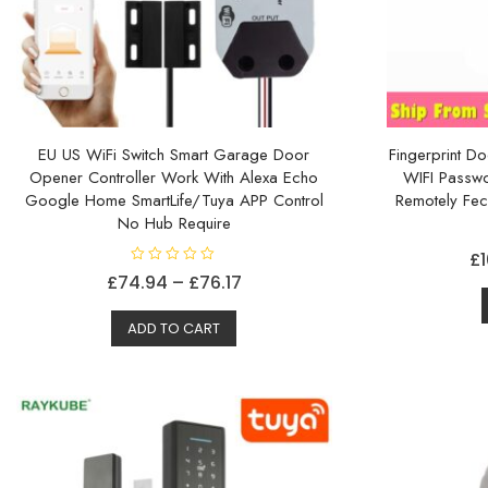
EU US WiFi Switch Smart Garage Door
Fingerprint D
Opener Controller Work With Alexa Echo
WIFI Passw
Google Home SmartLife/Tuya APP Control
Remotely Fech
No Hub Require
£
V
Prisområde:
£
74.94
–
£
76.17
u
r
Dette
£74.94
d
e
ADD TO CART
produktet
til
r
t
har
£76.17
0
a
flere
v
5
varianter.
Alternativene
kan