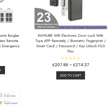
me Burglar
RAYKUBE Wifi Electronic Door Lock With
stem Remote
Tuya APP Remotely / Biometric Fingerprint /
S Emergency
Smart Card / Password / Key Unlock FG5
Plus
V
Prisområde
£
207.86
–
£
274.37
u
r
V
Dette
£207.86
d
e
ADD TO CART
produktet
til
r
t
har
£274.37
0
a
flere
v
5
varianter.
Alternativene
kan