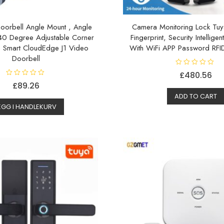
Doorbell Angle Mount , Angle
Camera Monitoring Lock Tuy
40 Degree Adjustable Corner
Fingerprint, Security Intellige
ya Smart CloudEdge J1 Video
With WiFi APP Password RFI
Doorbell
V
£
480.56
u
V
r
£
89.26
u
d
r
e
ADD TO CART
d
r
e
EGG I HANDLEKURV
t
r
0
t
a
0
v
a
5
v
5