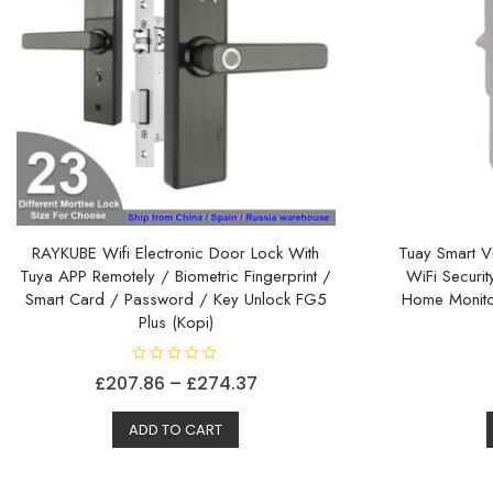
velges
på
produktsiden
RAYKUBE Wifi Electronic Door Lock With
Tuay Smart V
Tuya APP Remotely / Biometric Fingerprint /
WiFi Securit
Smart Card / Password / Key Unlock FG5
Home Monitor
Plus (Kopi)
V
Prisområde:
£
207.86
–
£
274.37
u
r
Dette
£207.86
d
e
ADD TO CART
produktet
til
r
t
har
£274.37
0
a
flere
v