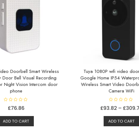
på
produktsiden
ideo Doorbell Smart Wireless
Tuya 1080P wifi video door
y Door Bell Visual Recording
Google Home IP54 Waterpro
 Night Vision Intercom door
Wireless Smart Video Doorbe
phone
Camera WiFi
V
V
£
76.86
£
93.82
–
£
309.
u
u
r
r
Dette
d
d
e
e
ADD TO CART
ADD TO CART
produktet
r
r
t
t
har
0
0
a
a
flere
v
v