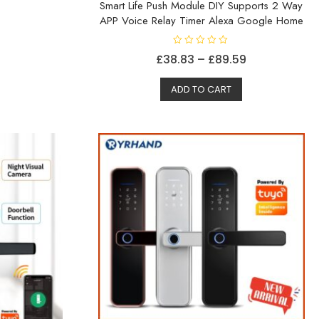
Smart Life Push Module DIY Supports 2 Way
APP Voice Relay Timer Alexa Google Home
V
Prisområde:
£
38.83
–
£
89.59
u
r
Dette
£38.83
d
e
ADD TO CART
produktet
til
r
t
har
£89.59
0
a
flere
v
5
varianter.
Alternativene
kan
velges
på
produktsiden