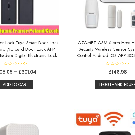
oor Lock Tuya Smart Door Lock
GZGMET GSM Alarm Host Ho
ord /IC card Door Lock APP
Security Wireless Sensor Sy
adura Digital Electronic Lock
Control Andriod IOS APP SO
V
V
Prisområde:
105.05
–
£
301.04
£
148.98
u
u
r
r
Dette
£105.05
d
d
e
e
ADD TO CART
LEGG I HANDLEKUR
produktet
til
r
r
t
t
har
£301.04
0
0
a
a
flere
v
v
5
5
varianter.
Alternativene
kan
velges