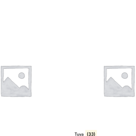
Tuya
(33)