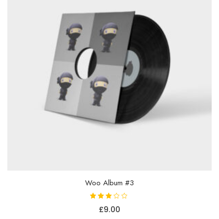
Woo Album #3
Vurdert
£
9.00
3.00
av 5