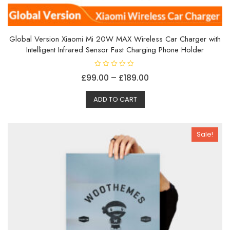
Global Version Xiaomi Mi 20W MAX Wireless Car Charger with
Intelligent Infrared Sensor Fast Charging Phone Holder
V
Prisområde:
£
99.00
–
£
189.00
u
r
Dette
£99.00
d
e
ADD TO CART
produktet
til
r
t
har
£189.00
0
a
flere
v
Sale!
5
varianter.
Alternativene
kan
velges
på
produktsiden