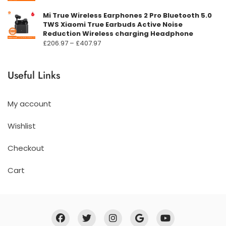
Mi True Wireless Earphones 2 Pro Bluetooth 5.0
TWS Xiaomi True Earbuds Active Noise
Reduction Wireless charging Headphone
Prisområde:
£
206.97
–
£
407.97
£206.97
til
Useful Links
£407.97
My account
Wishlist
Checkout
Cart