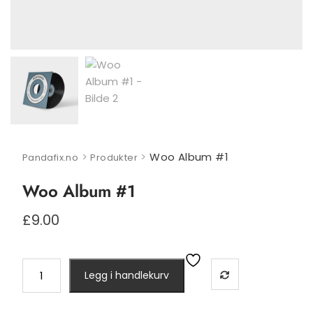
>
>
Woo Album #1
Pandafix.no
Produkter
Woo Album #1
£
9.00
Woo
Legg i handlekurv
Album
#1