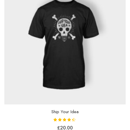
Ship Your Idea
Vurdert
£
20.00
4.33