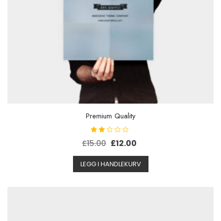
Premium Quality
Vurde
Opprinnelig
Nåværende
£
15.00
£
12.00
rt
2.00
pris
pris
av 5
LEGG I HANDLEKURV
var:
er:
£15.00.
£12.00.