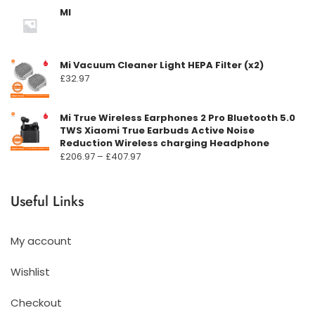
MI
Mi Vacuum Cleaner Light HEPA Filter (x2)
£
32.97
Mi True Wireless Earphones 2 Pro Bluetooth 5.0
TWS Xiaomi True Earbuds Active Noise
Reduction Wireless charging Headphone
Prisområde:
£
206.97
–
£
407.97
£206.97
til
Useful Links
£407.97
My account
Wishlist
Checkout