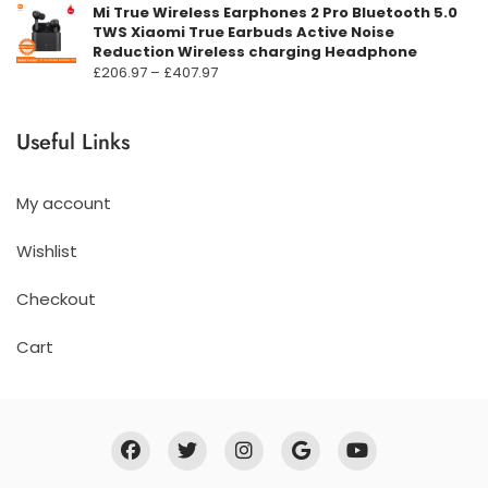
Mi True Wireless Earphones 2 Pro Bluetooth 5.0
TWS Xiaomi True Earbuds Active Noise
Reduction Wireless charging Headphone
Prisområde:
£
206.97
–
£
407.97
£206.97
til
Useful Links
£407.97
My account
Wishlist
Checkout
Cart