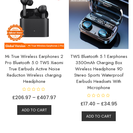
Mi True Wireless Earphones 2
TWS Bluetooth 5.1 Earphones
Pro Bluetooth 5.0 TWS Xiaomi
3500mAh Charging Box
True Earbuds Active Noise
Wireless Headphone 9D
Reduction Wireless charging
Stereo Sports Waterproof
Headphone
Earbuds Headsets With
Microphone
V
Prisområde:
£
206.97
–
£
407.97
u
V
r
Prisom
£
17.40
–
£
34.95
Dette
£206.97
u
d
r
e
ADD TO CART
Dette
£17.40
produktet
til
d
r
e
ADD TO CART
t
produkt
til
har
£407.97
r
0
t
a
har
£34.9
flere
0
v
a
5
flere
varianter.