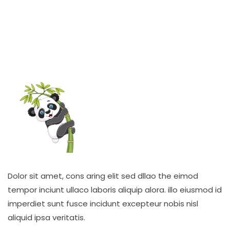
v
5
variante
Alternativene
Alterna
kan
kan
velges
velges
på
på
produktsiden
produkt
Dolor sit amet, cons aring elit sed dllao the eimod
tempor inciunt ullaco laboris aliquip alora. illo eiusmod id
imperdiet sunt fusce incidunt excepteur nobis nisl
aliquid ipsa veritatis.